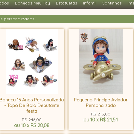
ados
Bonecos Meu Toy
Estatuetas
Infantil
Santinhos
Int
s personalizados
Boneca 15 Anos Personalizada
Pequeno Principe Aviador
- Topo De Bolo Debutante
Personalizado
festa
R$
215,00
ou
10
x
R$
24,54
R$
246,00
ou
10
x
R$
28,08