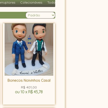
erruptores
Colecionáveis
Todos
Bonecos Noivinhos Casal
R$
401,00
ou
10
x
R$
45,78