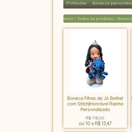
Profissões
Bonecos personaliz
Início
›
Todos os produtos
›
Boneco
Boneca Filhas de Jó Bethel
com Stitch|Honrável Rainha
Personalizada
R$
118,00
ou
10
x
R$
13,47