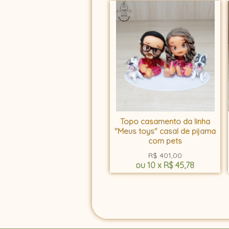
Topo casamento da linha
"Meus toys" casal de pijama
com pets
R$
401,00
ou
10
x
R$
45,78