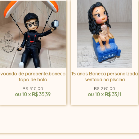
voando de parapente.boneco
15 anos Boneca personalizada
topo de bolo
sentada na piscina
R$
310,00
R$
290,00
ou
10
x
R$
35,39
ou
10
x
R$
33,11