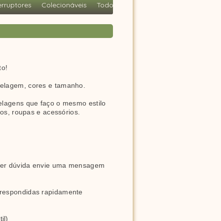
erruptores
Colecionáveis
Todos
to!
delagem, cores e tamanho.
elagens que faço o mesmo estilo 
los, roupas e acessórios.
quer dúvida envie uma mensagem 
 respondidas rapidamente 
il)