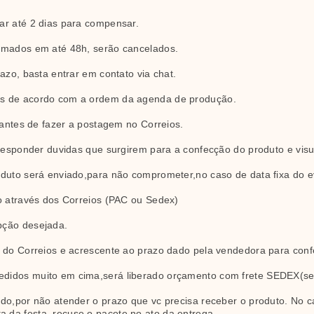
ar até 2 dias para compensar.
rmados em até 48h, serão cancelados.
azo, basta entrar em contato via chat.
as de acordo com a ordem da agenda de produção.
o antes de fazer a postagem no Correios.
 responder duvidas que surgirem para a confecção do produto e visu
oduto será enviado,para não comprometer,no caso de data fixa do e
do através dos Correios (PAC ou Sedex)
pção desejada.
o do Correios e acrescente ao prazo dado pela vendedora para conf
didos muito em cima,será liberado orçamento com frete SEDEX(se 
do,por não atender o prazo que vc precisa receber o produto. No c
da festa, recuse o pacote no ato da entrega.