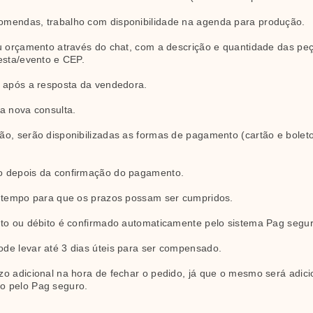
omendas, trabalho com disponibilidade na agenda para produção.
u orçamento através do chat, com a descrição e quantidade das peça
esta/evento e CEP.
s após a resposta da vendedora.
a nova consulta.
o, serão disponibilizadas as formas de pagamento (cartão e boleto
o depois da confirmação do pagamento.
a tempo para que os prazos possam ser cumpridos.
ito ou débito é confirmado automaticamente pelo sistema Pag segu
de levar até 3 dias úteis para ser compensado.
zo adicional na hora de fechar o pedido, já que o mesmo será adic
o pelo Pag seguro.