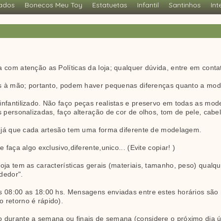
ados
Bonecos Meu Toy
Estatuetas
Infantil
Santinhos
Int
 com atenção as Políticas da loja; qualquer dúvida, entre em conta
tas à mão; portanto, podem haver pequenas diferenças quanto a mo
nfantilizado. Não faço peças realistas e preservo em todas as mod
s personalizadas, faço alteração de cor de olhos, tom de pele, cabe
s, já que cada artesão tem uma forma diferente de modelagem.
 faça algo exclusivo,diferente,unico... (Evite copiar! )
loja tem as características gerais (materiais, tamanho, peso) qual
dedor".
s 08:00 as 18:00 hs. Mensagens enviadas entre estes horários são
 retorno é rápido).
 durante a semana ou finais de semana (considere o próximo dia út