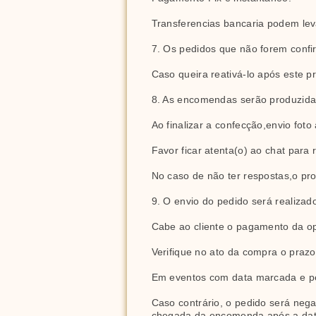
Transferencias bancaria podem lev
7. Os pedidos que não forem confi
Caso queira reativá-lo após este pr
8. As encomendas serão produzid
Ao finalizar a confecção,envio fot
Favor ficar atenta(o) ao chat para
No caso de não ter respostas,o pr
9. O envio do pedido será realiza
Cabe ao cliente o pagamento da o
Verifique no ato da compra o praz
Em eventos com data marcada e pe
Caso contrário, o pedido será nega
chegada da encomenda após a data 