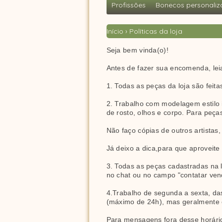
Profissões
Bonecos personaliz
Início
›
Políticas da loja
Seja bem vinda(o)!
Antes de fazer sua encomenda, leia
1. Todas as peças da loja são fei
2. Trabalho com modelagem estilo i
de rosto, olhos e corpo. Para peça
Não faço cópias de outros artista
Já deixo a dica,para que aproveite e
3. Todas as peças cadastradas na 
no chat ou no campo "contatar ven
4.Trabalho de segunda a sexta, da
(máximo de 24h), mas geralmente o
Para mensagens fora desse horário