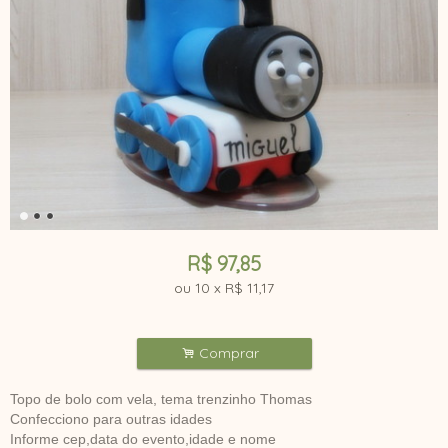
R$
97,85
ou
10
x
R$
11,17
.
Comprar
Topo de bolo com vela, tema trenzinho Thomas
Confecciono para outras idades
Informe cep,data do evento,idade e nome